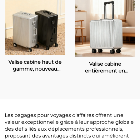
ouverture frontale, port
natation, la salle de
USB pour recharge,
sport et l'informatique
porte-gobelets, crochet
— sac à bandoulière
latéral, embarquement
tendance avec
fermeture à glissière
Valise cabine haut de
Valise cabine
gamme, nouveau
entièrement en
design, entièrement en
aluminium de 20
aluminium, avec roues
pouces, roues rotatives,
pivotantes à frein,
serrure TSA, étanche,
antivol, style moderne,
antivol, design
bagage de 20 pouces
minimaliste pour les
voyages d’affaires,
Les bagages pour voyages d'affaires offrent une
ouverture frontale
valeur exceptionnelle grâce à leur approche globale
des défis liés aux déplacements professionnels,
proposant des avantages distincts qui améliorent