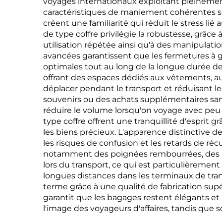
voyages internationaux exploitant pleinement
caractéristiques de maniement cohérentes s
créent une familiarité qui réduit le stress li
de type coffre privilégie la robustesse, grâc
utilisation répétée ainsi qu'à des manipulati
avancées garantissent que les fermetures à gl
optimales tout au long de la longue durée de
offrant des espaces dédiés aux vêtements, aux
déplacer pendant le transport et réduisant l
souvenirs ou des achats supplémentaires san
réduire le volume lorsqu'on voyage avec peu 
type coffre offrent une tranquillité d'esprit
les biens précieux. L'apparence distinctive de
les risques de confusion et les retards de 
notamment des poignées rembourrées, des rou
lors du transport, ce qui est particulièremen
longues distances dans les terminaux de tra
terme grâce à une qualité de fabrication su
garantit que les bagages restent élégants et
l'image des voyageurs d'affaires, tandis que s