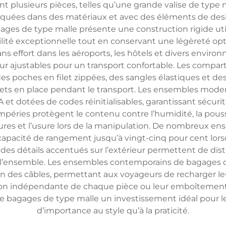
sieurs pièces, telles qu’une grande valise de type ma
riquées dans des matériaux et avec des éléments de des
es de type malle présente une construction rigide util
ilité exceptionnelle tout en conservant une légèreté op
s effort dans les aéroports, les hôtels et divers envir
ur ajustables pour un transport confortable. Les compa
es poches en filet zippées, des sangles élastiques et d
effets en place pendant le transport. Les ensembles mod
t dotées de codes réinitialisables, garantissant sécurité
péries protègent le contenu contre l’humidité, la poussi
rayures et l’usure lors de la manipulation. De nombreux 
apacité de rangement jusqu’à vingt-cinq pour cent lor
des détails accentués sur l’extérieur permettent de dist
e l’ensemble. Les ensembles contemporains de bagages 
 des câbles, permettant aux voyageurs de recharger leu
sation indépendante de chaque pièce ou leur emboîtemen
e de bagages de type malle un investissement idéal pour
d’importance au style qu’à la praticité.