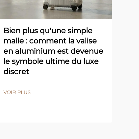
Bien plus qu'une simple
malle : comment la valise
en aluminium est devenue
Pro
le symbole ultime du luxe
l'e
discret
ét
VOIR PLUS
VOI