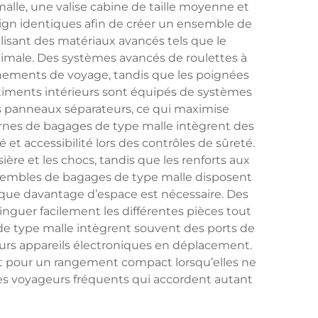
lle, une valise cabine de taille moyenne et
ign identiques afin de créer un ensemble de
isant des matériaux avancés tels que le
timale. Des systèmes avancés de roulettes à
onnements de voyage, tandis que les poignées
rtiments intérieurs sont équipés de systèmes
es panneaux séparateurs, ce qui maximise
ernes de bagages de type malle intègrent des
 et accessibilité lors des contrôles de sûreté.
ère et les chocs, tandis que les renforts aux
ensembles de bagages de type malle disposent
sque davantage d’espace est nécessaire. Des
inguer facilement les différentes pièces tout
de type malle intègrent souvent des ports de
rs appareils électroniques en déplacement.
t pour un rangement compact lorsqu’elles ne
 les voyageurs fréquents qui accordent autant