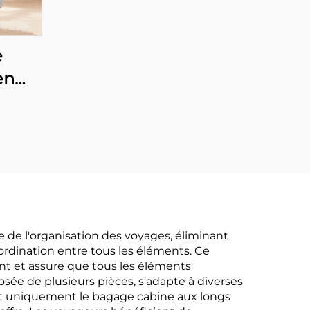
e
en
 20
s
e TSA,
ol,
iste
ges
ture
 de l'organisation des voyages, éliminant
ordination entre tous les éléments. Ce
nt et assure que tous les éléments
ée de plusieurs pièces, s'adapte à diverses
nt uniquement le bagage cabine aux longs