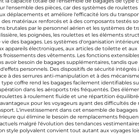
 la capacité totale de l'ensemble de bagages de type c
ur l'ensemble des pièces, car des systèmes de roulette
é aux déplacements et améliore l'efficacité lors du trans
e à des matériaux renforcés et à des composants testés so
ons brutales par le personnel aérien et les systèmes de t
issière, les poignées, les roulettes et les éléments str
 vie des bagages. Les systèmes d'organisation intérieur
 appareils électroniques, aux articles de toilette et aux
es froissements des vêtements. Les fonctions extensibl
s avoir besoin de bagages supplémentaires, tandis que
d'effets personnels. Des dispositifs de sécurité intégr
 grâce à des serrures anti-manipulation et à des mécanism
 type coffre rend les bagages facilement identifiables sur
récupération dans les aéroports très fréquentés. Des él
lettes à roulement fluide et une répartition équilibré
t avantageux pour les voyageurs ayant des difficultés de
nsport. L'investissement dans cet ensemble de bagages d
périeure qui élimine le besoin de remplacements fréquen
 actuels malgré l'évolution des tendances vestimentaire
on style polyvalent convient tout autant aux voyages lois