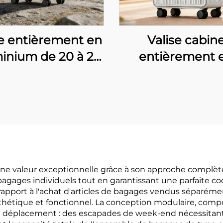
se entièrement en
Valise cabin
inium de 20 à 28
entièrement 
uces, valise de
aluminium de
voyage
pouces, roue
rofessionnelle
rotatives, serrur
sique et luxueuse,
étanche, antiv
se cabine durable
design minimal
ns fermeture à
pour les voya
issière, bagages
d’affaires, ouver
ne valeur exceptionnelle grâce à son approche complète
bagages individuels tout en garantissant une parfaite co
talliques avec
frontale
pport à l'achat d'articles de bagages vendus séparéme
serrure TSA
hétique et fonctionnel. La conception modulaire, compos
 de déplacement : des escapades de week-end nécessita