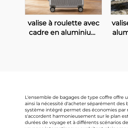
valise à roulette avec
vali
cadre en aluminium
alum
étanche de 20
po
pouces, spacieuse et
durable, bagage
p
cabine sécurisé avec
clas
serrure à code
vali
confidentiel pour
sa
voyages
gl
L'ensemble de bagages de type coffre offre u
ainsi la nécessité d'acheter séparément des 
mé
système intégré permet des économies par ra
s'accordent harmonieusement sur le plan est
durées de voyage et à différents scénarios