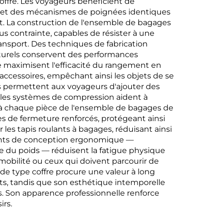
offre. Les voyageurs bénéficient de
s et des mécanismes de poignées identiques
port. La construction de l'ensemble de bagages
us contrainte, capables de résister à une
ransport. Des techniques de fabrication
ucturels conservent des performances
e maximisent l'efficacité du rangement en
 accessoires, empêchant ainsi les objets de se
es permettent aux voyageurs d'ajouter des
 les systèmes de compression aident à
és à chaque pièce de l'ensemble de bagages de
es de fermeture renforcés, protégeant ainsi
 les tapis roulants à bagages, réduisant ainsi
éments de conception ergonomique —
e du poids — réduisent la fatigue physique
 mobilité ou ceux qui doivent parcourir de
e type coffre procure une valeur à long
ts, tandis que son esthétique intemporelle
s. Son apparence professionnelle renforce
irs.