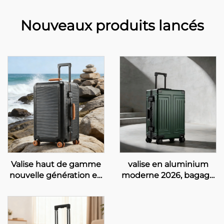
Nouveaux produits lancés
Valise haut de gamme
valise en aluminium
nouvelle génération en
moderne 2026, bagage
PC avec cadre en
à main autorisé en
aluminium, valise trolley
cabine, valise rigide sur
rotative de 28 pouces,
roulettes de 20 pouces
valise de voyage anti-
avec serrure TSA, valise