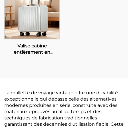
chute avec serrure TSA
de voyage métallique
et poignée en cuir
professionnelle
Valise cabine
entièrement en
aluminium de 20
pouces, roues rotatives,
serrure TSA, étanche,
antivol, design
minimaliste pour les
voyages d’affaires,
La mallette de voyage vintage offre une durabilité
ouverture frontale
exceptionnelle qui dépasse celle des alternatives
modernes produites en série, construite avec des
matériaux éprouvés au fil du temps et des
techniques de fabrication traditionnelles
garantissant des décennies d’utilisation fiable. Cette