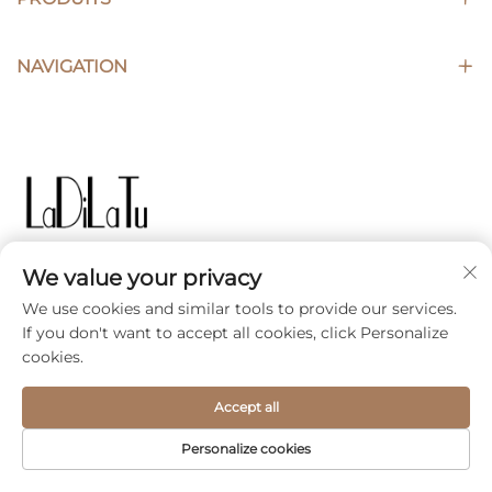
NAVIGATION
We value your privacy
Ladilatu est votre partenaire stratégique de
We use cookies and similar tools to provide our services.
confiance, fournissant des solutions innovantes en
If you don't want to accept all cookies, click Personalize
matière de bagages et des équipements de voyage
cookies.
haut de gamme à ses collaborateurs et clients du
monde entier.
Accept all
Personalize cookies
SUIVEZ-NOUS