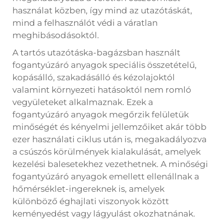
használat közben, így mind az utazótáskát,
mind a felhasználót védi a váratlan
meghibásodásoktól.
A tartós utazótáska-bagázsban használt
fogantyúzáró anyagok speciális összetételű,
kopásálló, szakadásálló és kézolajoktól
valamint környezeti hatásoktól nem romló
vegyületeket alkalmaznak. Ezek a
fogantyúzáró anyagok megőrzik felületük
minőségét és kényelmi jellemzőiket akár több
ezer használati ciklus után is, megakadályozva
a csúszós körülmények kialakulását, amelyek
kezelési balesetekhez vezethetnek. A minőségi
fogantyúzáró anyagok emellett ellenállnak a
hőmérséklet-ingereknek is, amelyek
különböző éghajlati viszonyok között
keményedést vagy lágyulást okozhatnának.