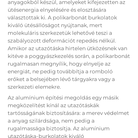
anyagokból készül, amelyeket kifejezetten az
ütésenergia elnyelésére és elosztására
választottak ki. A polikarbonát burkolatok
kiváló ütésállóságot nyújtanak, mert
molekuláris szerkezetük lehetővé teszi a
szabályozott deformációt repedés nélkül.
Amikor az utazótáska hirtelen ütközésnek van
kitéve a poggyászkezelés során, a polikarbonát
rugalmasan megnyílik, hogy elnyelje az
energiát, ne pedig továbbítja a romboló
erőket a belsejében lévő tárgyakra vagy a
szerkezeti elemekre.
Az alumínium építési megoldás egy másik
megközelítést kínál az utazótáskák
tartósságának biztosítására: a merev védelmet
a anyag szilárdsága, nem pedig a
rugalmassága biztosítja. Az alumínium
utazótáska-burkolatok kiváló