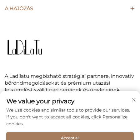
A HAJÓZÁS
A Ladilatu megbízható stratégiai partnere, innovatív
bőröndmegoldásokat és prémium utazási
felszerelést szállít partnereinek és ügyfeleinek
világszerte.
We value your privacy
We use cookies and similar tools to provide our services.
KÖVESS MINKET
If you don't want to accept all cookies, click Personalize
cookies.
Accept all