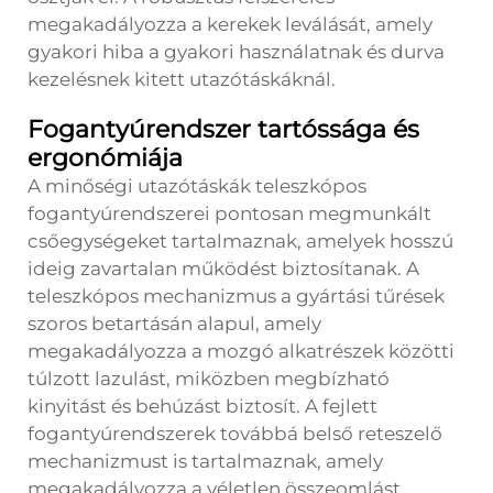
megakadályozza a kerekek leválását, amely
gyakori hiba a gyakori használatnak és durva
kezelésnek kitett utazótáskáknál.
Fogantyúrendszer tartóssága és
ergonómiája
A minőségi utazótáskák teleszkópos
fogantyúrendszerei pontosan megmunkált
csőegységeket tartalmaznak, amelyek hosszú
ideig zavartalan működést biztosítanak. A
teleszkópos mechanizmus a gyártási tűrések
szoros betartásán alapul, amely
megakadályozza a mozgó alkatrészek közötti
túlzott lazulást, miközben megbízható
kinyitást és behúzást biztosít. A fejlett
fogantyúrendszerek továbbá belső reteszelő
mechanizmust is tartalmaznak, amely
megakadályozza a véletlen összeomlást