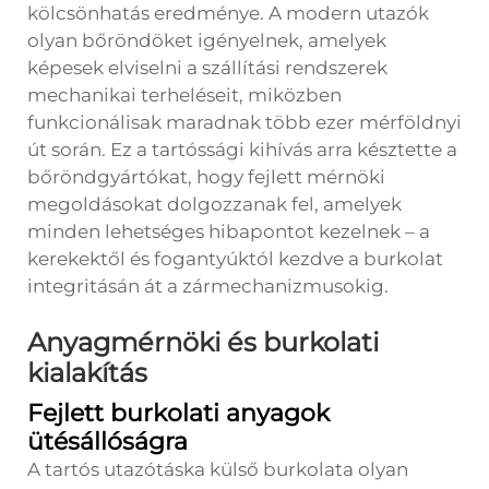
kölcsönhatás eredménye. A modern utazók
olyan bőröndöket igényelnek, amelyek
képesek elviselni a szállítási rendszerek
mechanikai terheléseit, miközben
funkcionálisak maradnak több ezer mérföldnyi
út során. Ez a tartóssági kihívás arra késztette a
bőröndgyártókat, hogy fejlett mérnöki
megoldásokat dolgozzanak fel, amelyek
minden lehetséges hibapontot kezelnek – a
kerekektől és fogantyúktól kezdve a burkolat
integritásán át a zármechanizmusokig.
Anyagmérnöki és burkolati
kialakítás
Fejlett burkolati anyagok
ütésállóságra
A tartós utazótáska külső burkolata olyan