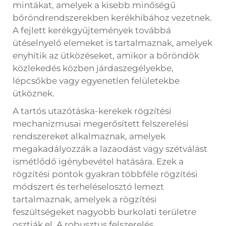
mintákat, amelyek a kisebb minőségű
bőröndrendszerekben kerékhibához vezetnek.
A fejlett kerékgyűjtemények továbbá
ütéselnyelő elemeket is tartalmaznak, amelyek
enyhítik az ütközéseket, amikor a bőröndök
közlekedés közben járdaszegélyekbe,
lépcsőkbe vagy egyenetlen felületekbe
ütköznek.
A tartós utazótáska-kerekek rögzítési
mechanizmusai megerősített felszerelési
rendszereket alkalmaznak, amelyek
megakadályozzák a lazaodást vagy szétválást
ismétlődő igénybevétel hatására. Ezek a
rögzítési pontok gyakran többféle rögzítési
módszert és terheléselosztó lemezt
tartalmaznak, amelyek a rögzítési
feszültségeket nagyobb burkolati területre
osztják el. A robusztus felszerelés