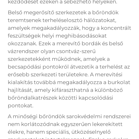
kezdődését ezeken a sebezhető helyeken.
Belső megerősítő szerkezetek a
bőröndök
teremtsenek terheléselosztó hálózatokat,
amelyek megakadályozzák, hogy a koncentrált
feszültségek helyi meghibásodásokat
okozzanak. Ezek a merevítő bordák és belső
vázrendszer olyan csontváz-szerű
szerkezetekként működnek, amelyek a
becsapódási pontokról átvezetik a terhelést az
erősebb szerkezeti területekre. A merevítési
kialakítás továbbá megakadályozza a burkolat
hajlítását, amely kifáraszthatná a különböző
bőröndalkatrészek közötti kapcsolódási
pontokat.
A minőségi bőröndök sarokvédelmi rendszerei
nem korlátozódnak egyszerűen lekerekített
élekre, hanem speciális, ütközéselnyelő