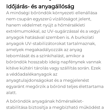
Időjárás- és anyagállóság
A minőségi bőröndök környezeti ellenállása
nem csupán egyszerű vízállóságot jelent,
hanem védelmet nyújt a hőmérsékleti
extrémumokkal, az UV-sugárzással és a vegyi
anyagok hatásával szemben is. A burkolati
anyagok UV-stabilizátorokat tartalmaznak,
amelyek megakadályozzák az anyag
lebomlását és a színkihalást, amikor a
bőröndök hosszabb ideig napfénynek vannak
kitéve kültéri tárolás vagy szállítás során. Ezek
a védőadalékanyagok az
anyagtulajdonságokat és a megjelenést
egyaránt megőrzik a bőrönd teljes élettartama
alatt.
A bőröndök anyagának hőmérséklet-
stabilitása biztosítja a megbízható működést a