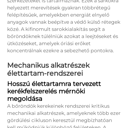
szerkezeteket is tartalmaznak. Ezek a sarkokra
helyezett merevítések gyakran többrétegű
felépítésűek, amelyekben energiát elnyelő
anyagok vannak beépítve a védő külső rétegek
közé. A kifinomult sarokkialakítás segít a
bőröndöknek túlélniük azokat a leejtéseket és
ütközéseket, amelyek óriási erőket
koncentrálnak ezekre a sebezhető pontokra.
Mechanikus alkatrészek
élettartam-rendszerei
Hosszú élettartamra tervezett
kerékfelszerelés mérnöki
megoldása
A bőröndök kerekeinek rendszerei kritikus
mechanikai alkatrészek, amelyeknek több ezer
gördülési cikluson keresztül megbízhatóan
kell működniük különböző felületeken. A