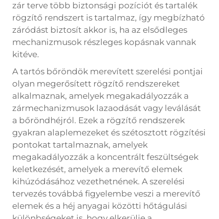
zár terve több biztonsági pozíciót és tartalék
rögzítő rendszert is tartalmaz, így megbízható
záródást biztosít akkor is, ha az elsődleges
mechanizmusok részleges kopásnak vannak
kitéve.
A tartós bőröndök merevített szerelési pontjai
olyan megerősített rögzítő rendszereket
alkalmaznak, amelyek megakadályozzák a
zármechanizmusok lazaodását vagy leválását
a bőröndhéjról. Ezek a rögzítő rendszerek
gyakran alaplemezeket és szétosztott rögzítési
pontokat tartalmaznak, amelyek
megakadályozzák a koncentrált feszültségek
keletkezését, amelyek a merevítő elemek
kihúzódásához vezethetnének. A szerelési
tervezés továbbá figyelembe veszi a merevítő
elemek és a héj anyagai közötti hőtágulási
különbségeket is, hogy elkerülje a