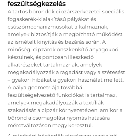
feszültségkezelés
A tartós bőröndök cipzárszerkezetei speciális
fogaskerék-kialakítású pályákat és
csúszómechanizmusokat alkalmaznak,
amelyek biztosítják a megbízható működést
az ismételt kinyitás és bezárás során. A
minőségi cipzárok önszkenkítő anyagokból
készülnek, és pontosan illeszkedő
alkatrészeket tartalmaznak, amelyek
megakadályozzák a ragadást vagy a szétesést
– gyakori hibákat a gyakori használat mellett.
A pálya geometriája továbbá
feszültségelvezető funkciókat is tartalmaz,
amelyek megakadályozzák a textíliák
szakadását a cipzár környezetében, amikor a
bőrönd a csomagolási nyomás hatására
méretváltozáson megy keresztül.