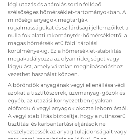
légi utazás és a tárolás során fellépő
szélsőséges hőmérséklet-tartományokban. A
minőségi anyagok megtartják
rugalmasságukat és szilárdsági jellemzőiket a
nulla fok alatti rakománytér-hőmérséklettől a
magas hőmérsékletű földi tárolási
körülményekig. Ez a hőmérséklet-stabilitás
megakadályozza az olyan ridegséget vagy
lágyulást, amely váratlan meghibásodáshoz
vezethet használat közben.
A bőröndök anyagának vegyi ellenállása védi
azokat a tisztítószerek, üzemanyag-gőzök és
egyéb, az utazási környezetben gyakran
előforduló vegyi anyagok okozta lebomlástól.
A vegyi stabilitás biztosítja, hogy a rutinszerű
tisztítási és karbantartási eljárások ne
veszélyeztessék az anyag tulajdonságait vagy