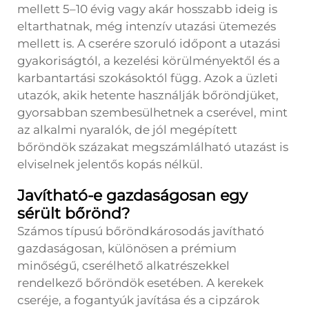
mellett 5–10 évig vagy akár hosszabb ideig is
eltarthatnak, még intenzív utazási ütemezés
mellett is. A cserére szoruló időpont a utazási
gyakoriságtól, a kezelési körülményektől és a
karbantartási szokásoktól függ. Azok a üzleti
utazók, akik hetente használják bőröndjüket,
gyorsabban szembesülhetnek a cserével, mint
az alkalmi nyaralók, de jól megépített
bőröndök százakat megszámlálható utazást is
elviselnek jelentős kopás nélkül.
Javítható-e gazdaságosan egy
sérült bőrönd?
Számos típusú bőröndkárosodás javítható
gazdaságosan, különösen a prémium
minőségű, cserélhető alkatrészekkel
rendelkező bőröndök esetében. A kerekek
cseréje, a fogantyúk javítása és a cipzárok