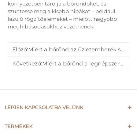
környezetben tárolja a bőröndöket, és
szüntesse meg a kisebb hibákat – például
lazuló rögzítőelemeket – mielőtt nagyobb
meghibásodásokhoz vezetnének.
Előző:
Miért a bőrönd az üzletemberek számára elfogadott sztenderd?
Következő:
Miért a bőrönd a legnépszerűbb termék a viszonteladók körében?
LÉPJEN KAPCSOLATBA VELÜNK
TERMÉKEK