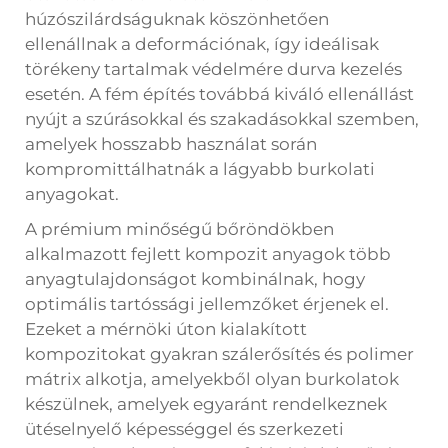
húzószilárdságuknak köszönhetően
ellenállnak a deformációnak, így ideálisak
törékeny tartalmak védelmére durva kezelés
esetén. A fém építés továbbá kiváló ellenállást
nyújt a szúrásokkal és szakadásokkal szemben,
amelyek hosszabb használat során
kompromittálhatnák a lágyabb burkolati
anyagokat.
A prémium minőségű bőröndökben
alkalmazott fejlett kompozit anyagok több
anyagtulajdonságot kombinálnak, hogy
optimális tartóssági jellemzőket érjenek el.
Ezeket a mérnöki úton kialakított
kompozitokat gyakran szálerősítés és polimer
mátrix alkotja, amelyekből olyan burkolatok
készülnek, amelyek egyaránt rendelkeznek
ütéselnyelő képességgel és szerkezeti