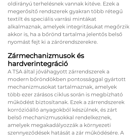
oldirányú terhelésnek vannak kitéve. Ezek a
megerősítő rendszerek gyakran több rétegű
textilt és speciális varrási mintákat
alkalmaznak, amelyek integritásukat megőrzik
akkor is, ha a bőrönd tartalma jelentős belső
nyomást fejt ki a zárórendszerekre.
Zármechanizmusok és
hardverintegráció
A TSA által jóváhagyott zárrendszerek a
modern bőröndökben pontossággal gyártott
mechanizmusokat tartalmaznak, amelyek
több ezer zárásos ciklus során is megbízható
működést biztosítanak. Ezek a zárrendszerek
korrózióálló anyagokból készülnek, és zárt
belső mechanizmusokkal rendelkeznek,
amelyek megakadályozzák a környezeti
szennyeződések hatását a zár működésére. A