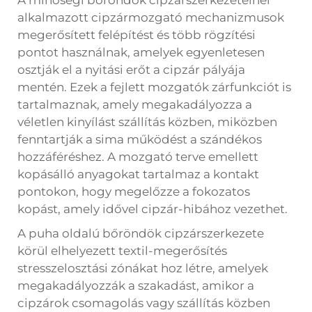
A minőségi bőröndök cipzárszerkezeteinél
alkalmazott cipzármozgató mechanizmusok
megerősített felépítést és több rögzítési
pontot használnak, amelyek egyenletesen
osztják el a nyitási erőt a cipzár pályája
mentén. Ezek a fejlett mozgatók zárfunkciót is
tartalmaznak, amely megakadályozza a
véletlen kinyílást szállítás közben, miközben
fenntartják a sima működést a szándékos
hozzáféréshez. A mozgató terve emellett
kopásálló anyagokat tartalmaz a kontakt
pontokon, hogy megelőzze a fokozatos
kopást, amely idővel cipzár-hibához vezethet.
A puha oldalú bőröndök cipzárszerkezete
körül elhelyezett textil-megerősítés
stresszelosztási zónákat hoz létre, amelyek
megakadályozzák a szakadást, amikor a
cipzárok csomagolás vagy szállítás közben