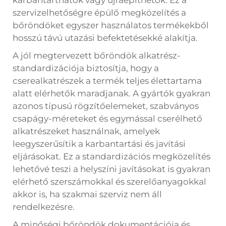
karbantarthatók vagy újraépíthetők. Ez a
szervizelhetőségre épülő megközelítés a
bőröndöket egyszer használatos termékekből
hosszú távú utazási befektetésekké alakítja.
A jól megtervezett bőröndök alkatrész-
standardizációja biztosítja, hogy a
cserealkatrészek a termék teljes élettartama
alatt elérhetők maradjanak. A gyártók gyakran
azonos típusú rögzítőelemeket, szabványos
csapágy-méreteket és egymással cserélhető
alkatrészeket használnak, amelyek
leegyszerűsítik a karbantartási és javítási
eljárásokat. Ez a standardizációs megközelítés
lehetővé teszi a helyszíni javításokat is gyakran
elérhető szerszámokkal és szerelőanyagokkal
akkor is, ha szakmai szerviz nem áll
rendelkezésre.
A minőségi bőröndök dokumentációja és