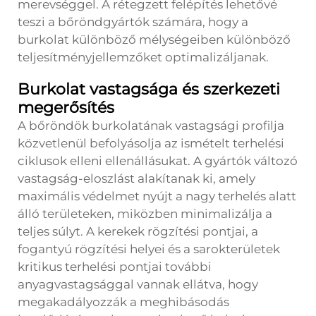
merevséggel. A rétegzett felépítés lehetővé
teszi a bőröndgyártók számára, hogy a
burkolat különböző mélységeiben különböző
teljesítményjellemzőket optimalizáljanak.
Burkolat vastagsága és szerkezeti
megerősítés
A bőröndök burkolatának vastagsági profilja
közvetlenül befolyásolja az ismételt terhelési
ciklusok elleni ellenállásukat. A gyártók változó
vastagság-eloszlást alakítanak ki, amely
maximális védelmet nyújt a nagy terhelés alatt
álló területeken, miközben minimalizálja a
teljes súlyt. A kerekek rögzítési pontjai, a
fogantyú rögzítési helyei és a sarokterületek
kritikus terhelési pontjai további
anyagvastagsággal vannak ellátva, hogy
megakadályozzák a meghibásodás