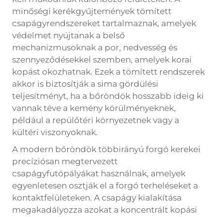
minőségi kerékgyűjtemények tömített
csapágyrendszereket tartalmaznak, amelyek
védelmet nyújtanak a belső
mechanizmusoknak a por, nedvesség és
szennyeződésekkel szemben, amelyek korai
kopást okozhatnak. Ezek a tömített rendszerek
akkor is biztosítják a sima gördülési
teljesítményt, ha a bőröndök hosszabb ideig ki
vannak téve a kemény körülményeknek,
például a repülőtéri környezetnek vagy a
kültéri viszonyoknak.
A modern bőröndök többirányú forgó kerekei
precíziósan megtervezett
csapágyfutópályákat használnak, amelyek
egyenletesen osztják el a forgó terheléseket a
kontaktfelületeken. A csapágy kialakítása
megakadályozza azokat a koncentrált kopási