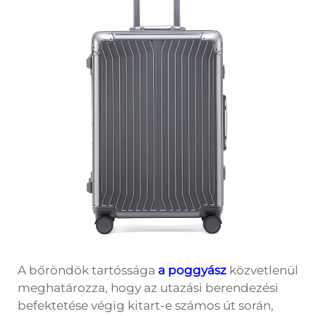
A bőröndök tartóssága
a poggyász
közvetlenül
meghatározza, hogy az utazási berendezési
befektetése végig kitart-e számos út során,