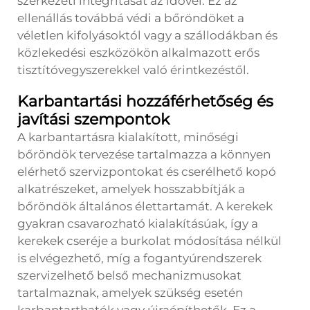
szerkezeti integritását az idővel. Ez az
ellenállás továbbá védi a bőröndöket a
véletlen kifolyásoktól vagy a szállodákban és
közlekedési eszközökön alkalmazott erős
tisztítóvegyszerekkel való érintkezéstől.
Karbantartási hozzáférhetőség és
javítási szempontok
A karbantartásra kialakított, minőségi
bőröndök tervezése tartalmazza a könnyen
elérhető szervizpontokat és cserélhető kopó
alkatrészeket, amelyek hosszabbítják a
bőröndök általános élettartamát. A kerekek
gyakran csavarozható kialakításúak, így a
kerekek cseréje a burkolat módosítása nélkül
is elvégezhető, míg a fogantyúrendszerek
szervizelhető belső mechanizmusokat
tartalmaznak, amelyek szükség esetén